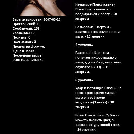
Незримое Присутствие -
Позволяет незаметно
подбираться к врагу. - 20
энергии
Зарегистрирован
: 2007-03-18
Приглашений:
0
Безмолвие Смертии -
Сообщений:
159
заглушает все звуки вокруг
Уважение:
+6
мага. - 20 энергии
Позитив:
0
Пол:
Женский
4 уровень.
Провел на форуме:
4 дня 0 часов
Разговор с Клинком -
Последний визит:
получает информацию о
2008-06-30 12:58:45
мече, где он был, что с ним
случалось и т.д.. - 15
энергии.
5 уровень.
Удар в Истинную Плоть - на
некоторое время лишает
мага способности
колдовать(3 поста) - 10
энергии
Кожа Хамелеона - Субьект
может изменить цвет, а
также фактуру своей кожи.
- 10 энергии.