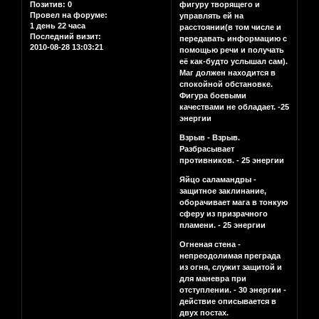
Позитив:
0
фигуру творящего и
Провел на форуме:
управлять ей на
1 день 22 часа
расстоянии(в том числе и
Последний визит:
передавать информацию с
2010-08-28 13:03:21
помощью речи и получать
её как-будто услышал сам).
Маг должен находится в
спокойной обстановке.
Фигура боевыми
качествами не обладает. -25
энергии
Взрыв - Взрыв.
Разбрасывает
противников. - 25 энергии
Яйцо саламандры -
защитное заклинание,
оборачивает мага в тонкую
сферу из призрачного
пламени. - 25 энергии
Огненая стена -
непреодолимая преграда
из огня, служит защитой и
для маневра при
отступлении. - 30 энергии -
действие описывается в
двух постах.