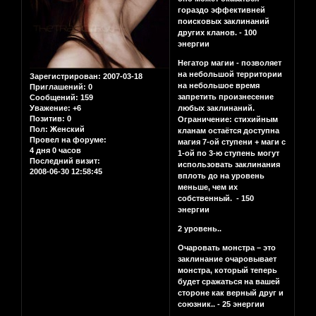
гораздо эффективней
поисковых заклинаний
других кланов. - 100
энергии
Негатор магии - позволяет
на небольшой территории
Зарегистрирован
: 2007-03-18
на небольшое время
Приглашений:
0
запретить произнесение
Сообщений:
159
Уважение:
+6
любых заклинаний.
Позитив:
0
Ограничение: стихийным
Пол:
Женский
кланам остаётся доступна
Провел на форуме:
магия 7-ой ступени + маги с
4 дня 0 часов
1-ой по 3-ю ступень могут
Последний визит:
использовать заклинания
2008-06-30 12:58:45
вплоть до на уровень
меньше, чем их
собственный. - 150
энергии
2 уровень..
Очаровать монстра – это
заклинание очаровывает
монстра, который теперь
будет сражаться на вашей
стороне как верный друг и
союзник.. - 25 энергии