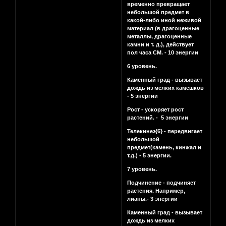
временно превращает
небольшой предмет в
какой-либо иной неживой
материал (в драгоценные
металлы, драгоценные
камни и т. д.), действует
пол часа СМ. - 10 энергии
6 уровень.
Каменный град - вызывает
дождь из мелких камешков
- 5 энергии
Рост - ускоряет рост
растений. - 5 энергии
Телекинез{6} - передвигает
небольшой
предмет(камень, кинжал и
т.д.) - 5 энергии.
7 уровень.
Подчинение - подчиняет
растения. Например,
лианы.- 3 энергии
Каменный град - вызывает
дождь из мелких