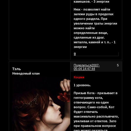
камешков. - 3 энергии
Нюх - позволяет найти
залежи руды в пределах
одного раздела. При
увеличении траты энергии
можно найти
определенные вещи,
сделанные из драг.
металла, камней и т. п.. - 1
энергии
0
Поделиться
2007-
5
Тэль
05-04 14:47:44
Неведомый клан
Кошки
1 уровень.
Призыв Кота - призывает в
гептограмму кота,
отвечающего на один
вопрос. Само-собой, Кот
будет отвечать
максимально расплывчато,
увиливая от ответов. Зато
при правильном вопросе
оно может оказаться