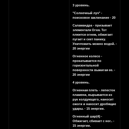
3 уровень.
"Солнечный луч" -
поисковое заклинание - 20
Саламандра - призывает
элементаля Огня. Тот
плюется огнем, обжигает
пугает и сеет панику.
Уничтожить можно водой. -
20 энергии
Огненное колесо -
прокатывается по
горизонтальной
поверхности выжигая ее. -
20 энергии
4 уровень.
Огненная плеть - лепесток
пламени, вырывается из
рук колдующего, наносит
ожоги и наносит дробящие
удары. - 15 энергии.
Огненный шар{4} -
Обжигает, сбивает с ног.. -
15 энергии.