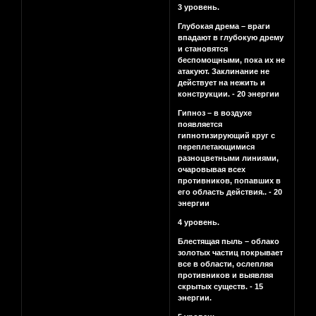
3 уровень.
Глубокая дрема – враги
впадают в глубокую дрему
и становятся
беспомощными, пока их не
атакуют. Заклинание не
действует на нежить и
конструкции. - 20 энергии
Гипноз – в воздухе
появляется
гипнотизирующий круг с
переплетающимися
разноцветными линиями,
очаровывая всех
противников, попавших в
его область действия.. - 20
энергии
4 уровень.
Блестящая пыль – облако
золотых частиц покрывает
все в области, ослепляя
противников и выявляя
скрытых существ. - 15
энергии.