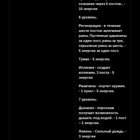
сознание через 5 постов.. -
10 энергии
6 уровень.
Регенерация - в течении
шести постов залечивает
раны. Пустячные царапины
за один пост, раны за три,
серьезные раны за шесть. -
5 энергии за один пост.
Туман - 5 энергии.
Иллюзия - создает
иллюзию. 3 поста - 5
энергии
Ржавчина - портит оружие.
- 1 пункт - 5 энергии.
7 уровень.
Дыхание - персонаж
получает возможность
дышать под водой. - 1 пост
– 2 энергии.
Ливень - Сильный дождь. -
3 энергии