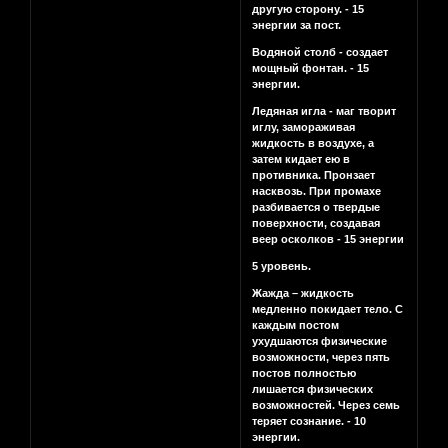
другую сторону. - 15
энергии за пост.
Водяной столб - создает
мощный фонтан. - 15
энергии.
Ледяная игла - маг творит
иглу, замораживая
жидкость в воздухе, а
затем кидает ею в
противника. Пронзает
насквозь. При промахе
разбивается о твердые
поверхности, создавая
веер осколков - 15 энергии
5 уровень.
Жажда – жидкость
медленно покидает тело. С
каждым постом
ухудшаются физические
возможности, через пять
постов полностью
лишается физических
возможностей. Через семь
теряет сознание. - 10
энергии.