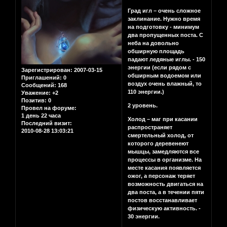
Град игл – очень сложное
заклинание. Нужно время
на подготовку - минимум
два пропущенных поста. С
неба на довольно
обширную площадь
падают ледяные иглы. - 150
энергии (если рядом с
Зарегистрирован
: 2007-03-15
обширным водоемом или
Приглашений:
0
воздух очень влажный, то
Сообщений:
168
110 энергии.)
Уважение:
+2
Позитив:
0
2 уровень.
Провел на форуме:
1 день 22 часа
Холод – маг при касании
Последний визит:
распространяет
2010-08-28 13:03:21
смертельный холод, от
которого деревенеют
мышцы, замедляются все
процессы в организме. На
месте касания появляется
ожог, а персонаж теряет
возможность двигаться на
два поста, а в течении пяти
постов восстанавливает
физическую активность. -
30 энергии.