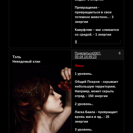
Превращение -
превращаеться в свое
тотемное животное.. - 3
энергии
Камуфляж – маг сливается
со средой. - 1 энергии
0
Поделиться
2007-
6
Тэль
05-04 14:49:23
Неведомый клан
Лисы
1 уровень.
Общий Покров - скрывает
небольшую территорию.
Напрмер, может скрыть
отряд. - 150 энергии
2 уровень..
Ласка Баала - превращает
кровь мага в яд.. - 25
энергии
3 уровень.