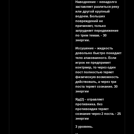
Наводнение – ненадолго
заставляет разлиться реку
или другой крупный
водоем. Больших
повреждений не
причиняет, только
затрудняет передвижение
по трем темам. - 30
энергии.
Иссушение – жидкость
довольно быстро покидает
тело атакованного. Если
игрок не предпримет
контрмер, то через один
пост полностью теряет
физическую возможность
действовать, а через три
поста теряет сознание. 30
энергии
Яд{2} - отравляет
противника. без
противоядия теряет
сознание через 2 поста. - 25
энергии
3 уровень.