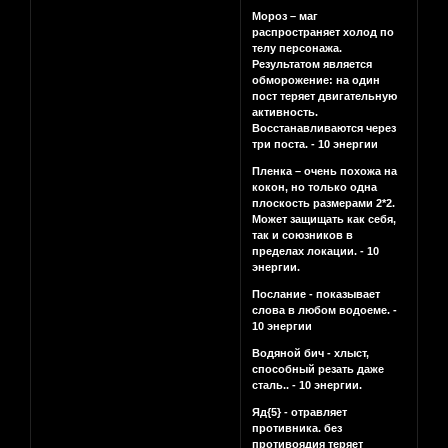
Мороз – маг
распространяет холод по
телу персонажа.
Результатом является
обморожение: на один
пост теряет двигательную
активность.
Восстанавливаются через
три поста. - 10 энергии
Пленка – очень похожа на
кокон, но только одна
плоскость размерами 2*2.
Может защищать как себя,
так и союзников в
пределах локации. - 10
энергии.
Послание - показывает
слова в любом водоеме. -
10 энергии
Водяной бич - хлыст,
способный резать даже
сталь.. - 10 энергии.
Яд{5} - отравляет
противника. без
противоядия теряет