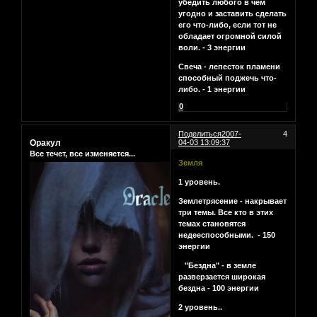
убедить любого в чем
угодно и заставить сделать
его что-либо, если тот не
обладает огромной силой
воли. - 3 энергии
Свеча - лепесток пламени
способный поджечь что-
либо. - 1 энергии
0
Поделиться
2007-
4
Оракул
04-03 13:09:37
Все течет, все изменяется...
Земля
1 уровень.
Землетрясение - накрывает
три темы. Все кто в этих
темах становятся
недееспособными. - 150
энергии
"Бездна" - в земле
разверзается широкая
бездна - 100 энергии
2 уровень..