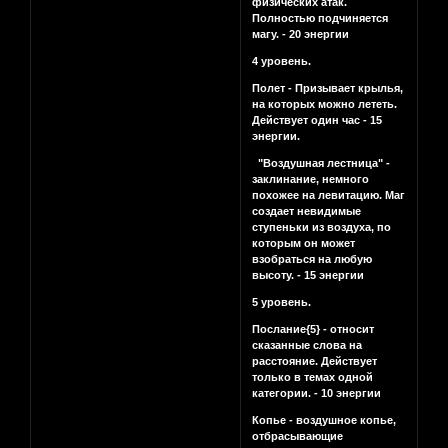
физических атак.
Полностью подчиняется
магу. - 20 энергии
4 уровень.
Полет - Призывает крылья,
на которых можно лететь.
Действует один час - 15
энергии.
"Воздушная лестница" -
заклинание, немного
похожее на левитацию. Маг
создает невидимые
ступеньки из воздуха, по
которым он может
взобраться на любую
высоту. - 15 энергии
5 уровень.
Послание{5} - относит
сказанные слова на
расстояние. Действует
только в темах одной
категории. - 10 энергии
Копье - воздушное копье,
отбрасывающие