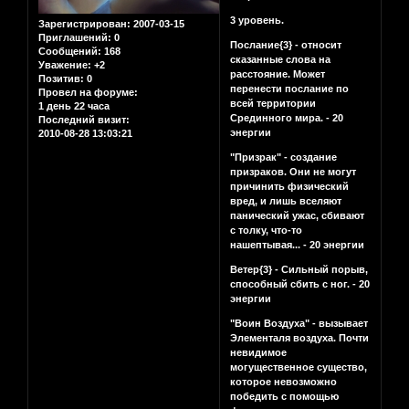
3 уровень.
Зарегистрирован
: 2007-03-15
Приглашений:
0
Послание{3} - относит
Сообщений:
168
сказанные слова на
Уважение:
+2
расстояние. Может
Позитив:
0
перенести послание по
Провел на форуме:
всей территории
1 день 22 часа
Срединного мира. - 20
Последний визит:
энергии
2010-08-28 13:03:21
"Призрак" - создание
призраков. Они не могут
причинить физический
вред, и лишь вселяют
панический ужас, сбивают
с толку, что-то
нашептывая... - 20 энергии
Ветер{3} - Сильный порыв,
способный сбить с ног. - 20
энергии
"Воин Воздуха" - вызывает
Элементаля воздуха. Почти
невидимое
могущественное существо,
которое невозможно
победить с помощью