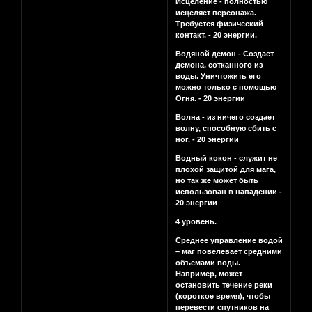
Исцеление - полностью
исцеляет персонажа.
Требуется физический
контакт. - 20 энергии.
Водяной демон - Создает
демона, сотканного из
воды. Уничтожить его
можно только с помощью
Огня. - 20 энергии
Волна - из ничего создает
волну, способную сбить с
ног. - 20 энергии
Водный кокон - служит не
плохой защитой для мага,
но так же может быть
использован в нападении -
20 энергии
4 уровень.
Среднее управление водой
– маг повелевает средними
объемами воды.
Например, может
остановить течение реки
(короткое время), чтобы
перевести спутников на