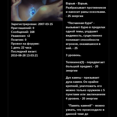
Взрыв - Взрыв.
Разбрасывает противников
и наносит раны осколками.
- 25 энергии
"Песчанная буря" -
Зарегистрирован
: 2007-03-15
вызывает бурю в пределах
Приглашений:
0
одной темы, ухудшает
Сообщений:
168
видимость, существенно
Уважение:
+2
Позитив:
0
понижает способности
Провел на форуме:
игроков, оказавшихся в
1 день 22 часа
ней. - 25
Последний визит:
3 уровень.
2010-08-28 13:03:21
Телекинез{3} - передвигает
большой предмет. - 20
энергии
Дух камны - призывает
духа камня. Он крайне
крепкий, уничтожить его
можно только оружием с 5
пунктами или заклинанием
4 уровня. - 20 энергии
"Память камней" - можно
узнать, что происходило в
данной теме до