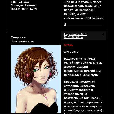
4 дня 22 часа
1-ой по 3-ю ступень могут
Последний визит:
использовать заклинания
2010-11-10 13:14:03
вплоть до на уровень
меньше, чем их
собственный. - 150 энергии
0
Поделиться
2007-
8
Феороссе
06-23 02:40:54
Неведомый клан
Огонь
2 уровень
Наблюдение - в темах
одной категории можно из
любого пламени
наблюдать за тем, что там
происходит - 30 энергии
Проекция - позволяет
сотворить из пламени
фигуру творящего и
управлять ей на
расстоянии(в том числе и
передавать информацию с
помощью речи и получать
её как-будто услышал сам).