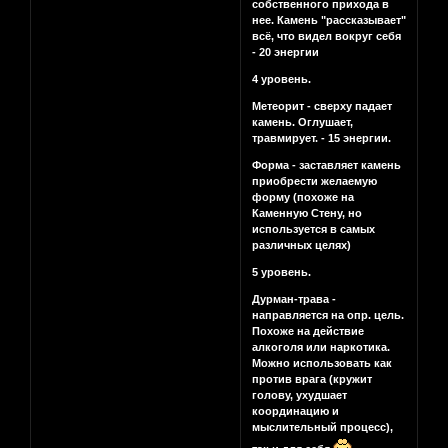
собственного прихода в
нее. Камень "рассказывает"
всё, что видел вокруг себя
- 20 энергии
4 уровень.
Метеорит - сверху падает
камень. Оглушает,
травмирует. - 15 энергии.
Форма - заставляет камень
приобрести желаемую
форму (похоже на
Каменную Стену, но
используется в самых
различных целях)
5 уровень.
Дурман-трава -
направляется на опр. цель.
Похоже на действие
алкоголя или наркотика.
Можно использовать как
против врага (кружит
голову, ухудшает
координацию и
мыслительный процесс),