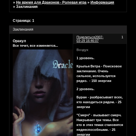
»
Не время для Драконов - Ролевая игра
»
Информация
»
Заклинания
Страница:
1
Заклинания
Поделиться
2007-
1
Оракул
03-29 16:46:07
Все течет, все изменяется...
Воздух
1 уровень.
Крылья Ветра - Поисковое
заклинание. Очень
сильное, используется
редко. - 150 энергии
2 уровень.
Буран - разбрасывает всех,
кто находиться рядом. - 25
энергии
"Смерч" - вызывает смерч.
Накрывает три темы. Все
кто в этих темах становятся
недееспособными. - 25
энергии