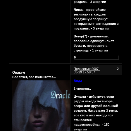
раздела. - 3 энергии
Линза - простейшее
зеклинание, создает
воздушную "перину"
которая смягчает падения и
пружинит. - 3 энергии
Ветер{7} - дуновение,
способно сдвинуть лист
бумаги, перевернуть
страницу. - 1 энергии
0
Поделиться
2007-
2
Оракул
03-29 17:58:37
Все течет, все изменяется...
Вода
1 уровень.
Цунами - действует, если
рядом находиться море,
озеро или другой большой
водоем. Накрывает 3 темы,
все кто в них находился
становятся
недееспособны. - 150
энергии