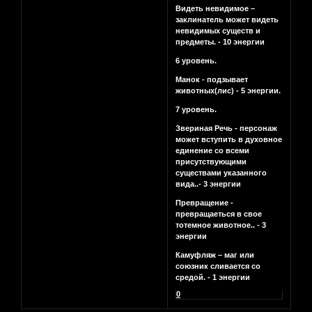
Видеть невидимое –
заклинатель может видеть
невидимых существ и
предметы. - 10 энергии
6 уровень.
Манок - подзывает
животных(лис) - 5 энергии.
7 уровень.
Звериная Речь - персонаж
может вступить в духовное
единение со всеми
присутствующими
существами указанного
вида..- 3 энергии
Превращение -
превращаеться в свое
тотемное животное.. - 3
энергии
Камуфляж – маг или
союзник сливается со
средой. - 1 энергии
0