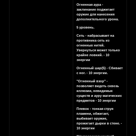
Огненная аура -
заклинание поджигает
оружие для нанесения
дополнительного урона.
5 уровень.
Сеть - набрасывает на
противника сеть из
огненных нитей.
Увернуться может только
крайне ловкий. - 10
энергии
Огненный шар{5} - Сбивает
с ног. - 10 энергии.
"Огненный взор" -
позволяет видеть сквозь
иллюзии, невидимых
существ и ауру магических
предметов - 10 энергии
Плевок - тонкая струя
пламени, обжигает,
выбивает оружие,
прожигает дырки в стене. -
10 энергии