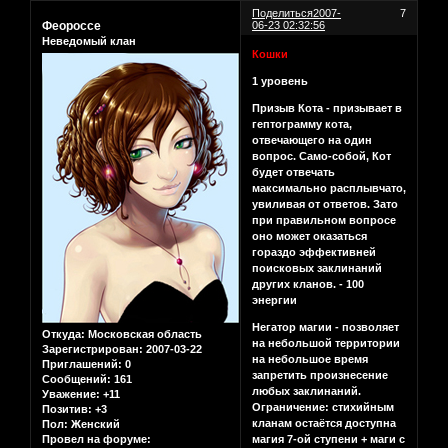
Поделиться
2007-
7
Феороссе
06-23 02:32:56
Неведомый клан
Кошки
1 уровень
Призыв Кота - призывает в
гептограмму кота,
отвечающего на один
вопрос. Само-собой, Кот
будет отвечать
максимально расплывчато,
увиливая от ответов. Зато
при правильном вопросе
оно может оказаться
гораздо эффективней
поисковых заклинаний
других кланов. - 100
энергии
Негатор магии - позволяет
Откуда:
Московская область
на небольшой территории
Зарегистрирован
: 2007-03-22
на небольшое время
Приглашений:
0
запретить произнесение
Сообщений:
161
любых заклинаний.
Уважение:
+11
Ограничение: стихийным
Позитив:
+3
кланам остаётся доступна
Пол:
Женский
Провел на форуме:
магия 7-ой ступени + маги с