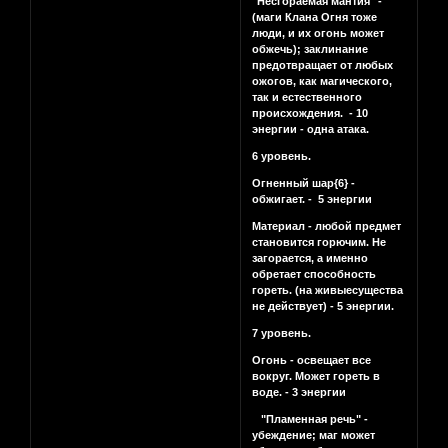
"Несгораемая мантия" -
(маги Клана Огня тоже
люди, и их огонь может
обжечь); заклинание
предотвращает от любых
ожогов, как магического,
так и естественного
происхождения. - 10
энергии - одна атака.
6 уровень.
Огненный шар{6} -
обжигает. - 5 энергии
Материал - любой предмет
становится горючим. Не
загорается, а именно
обретает способность
гореть. (на живыесущества
не действует) - 5 энергии.
7 уровень.
Огонь - освещает все
вокруг. Может гореть в
воде. - 3 энергии
"Пламенная речь" -
убеждение; маг может