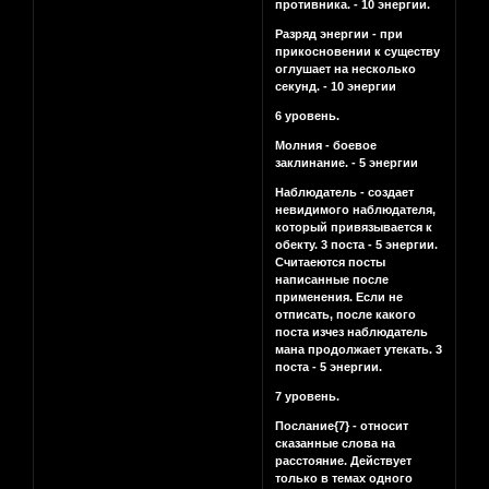
противника. - 10 энергии.
Разряд энергии - при
прикосновении к существу
оглушает на несколько
секунд. - 10 энергии
6 уровень.
Молния - боевое
заклинание. - 5 энергии
Наблюдатель - создает
невидимого наблюдателя,
который привязывается к
обекту. 3 поста - 5 энергии.
Считаеются посты
написанные после
применения. Если не
отписать, после какого
поста изчез наблюдатель
мана продолжает утекать. 3
поста - 5 энергии.
7 уровень.
Послание{7} - относит
сказанные слова на
расстояние. Действует
только в темах одного