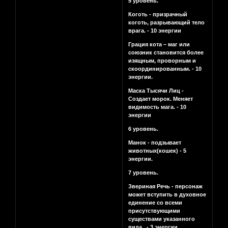
5 уровень.
Коготь - призрачный
коготь, разрывающий тело
врага. - 10 энергии
Грация кота – маг или
союзник становится более
изящным, проворным и
скоординированным. - 10
энергии.
Маска Тысячи Лиц -
Создает морок. Меняет
видимость мага. - 10
энергии
6 уровень.
Манок - подзывает
животных(кошек) - 5
энергии.
7 уровень.
Звериная Речь - персонаж
может вступить в духовное
единение со всеми
присутствующими
существами указанного
вида...- 3 энергии