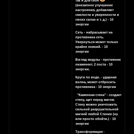
так и для себя
(внезапное улучшение
настроения, добавляет
смелости и уверенности в
своих силах и т. д.) - 10
энергии
Сеть - набрасывает на
противника сеть.
Увернуться может только
крайне ловкий. - 10
энергии
Взгляд медузы - противник
окаменеет. 2 поста - 10
энергии.
Круги по воде. - ударная
волна, может отбросить
противника - 10 энергии
"Каменная стена" - создает
стену, щит перед магом.
Стену можно уничтожить
сильной разрушительной
магией любой Стихии (ну
или просто обойти.) - 10
энергии
Трансформация -