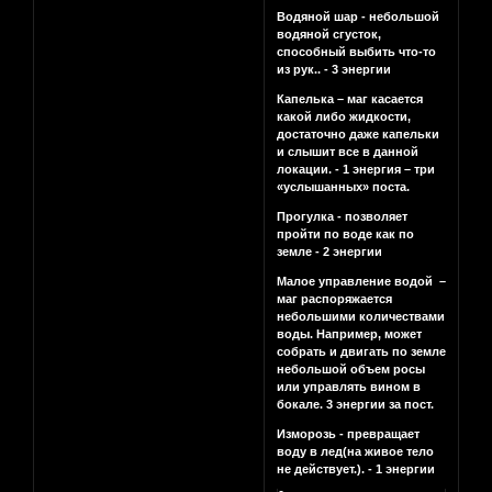
Водяной шар - небольшой
водяной сгусток,
способный выбить что-то
из рук.. - 3 энергии
Капелька – маг касается
какой либо жидкости,
достаточно даже капельки
и слышит все в данной
локации. - 1 энергия – три
«услышанных» поста.
Прогулка - позволяет
пройти по воде как по
земле - 2 энергии
Малое управление водой –
маг распоряжается
небольшими количествами
воды. Например, может
собрать и двигать по земле
небольшой объем росы
или управлять вином в
бокале. 3 энергии за пост.
Изморозь - превращает
воду в лед(на живое тело
не действует.). - 1 энергии