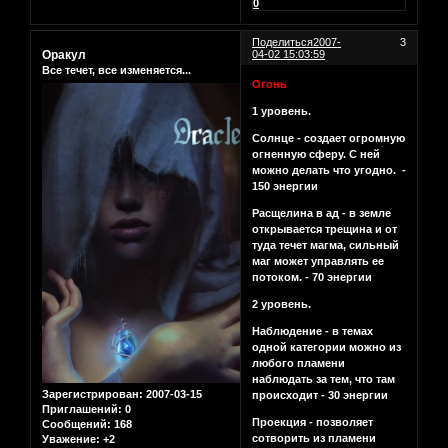
0
Поделиться
2007-
3
Оракул
04-02 15:03:59
Все течет, все изменяется...
Огонь
1 уровень.
Солнце - создает огромную
огненную сферу. С ней
можно делать что угодно. -
150 энергии
Расщелина в ад - в земле
открывается трещина и от
туда течет магма, сильный
маг может управлять ее
потоком. - 70 энергии
2 уровень.
Наблюдение - в темах
одной категории можно из
любого пламени
наблюдать за тем, что там
Зарегистрирован
: 2007-03-15
происходит - 30 энергии
Приглашений:
0
Проекция - позволяет
Сообщений:
168
сотворить из пламени
Уважение:
+2