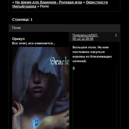
»
Не время для Драконов - Ролевая игра
»
Окрестности
Нильфгаарда
»
Поле
Страница:
1
Поле
Поделиться
2007-
1
Оракул
05-12 11:38:48
Все течет, все изменяется...
Большое поле. На нем
постоянно пасуться
коровы из близлежащих
селений.
0