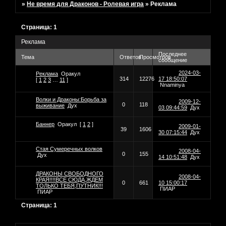
»
Не время для Драконов - Ролевая игра
»
Реклама
Страница:
1
Реклама
Последнее
Тема
Ответов
Просмотров
сообщение
2024-03-
Реклама
Оракул
314
12276
17 18:50:07
[
1
2
3
…
11
]
Nnaminya
Волки и Драконы:Борьба за
2009-12-
0
118
выживание
Дух
03 09:44:59
Дух
Баннер
Оракул
[
1
2
]
2009-01-
39
1606
30 07:15:44
Дух
Стая Сумеречных волков
2008-04-
0
155
Дух
14 10:51:48
Дух
ДРАКОНЫ СВОБОДНОГО
2008-04-
КРАЯ!!!!ВСЕ СЮДА,ЖДЕМ
0
661
10 15:00:17
ТОЛЬКО ТЕБЯ,ПУТНИК!!!
ПИАР
ПИАР
Страница:
1